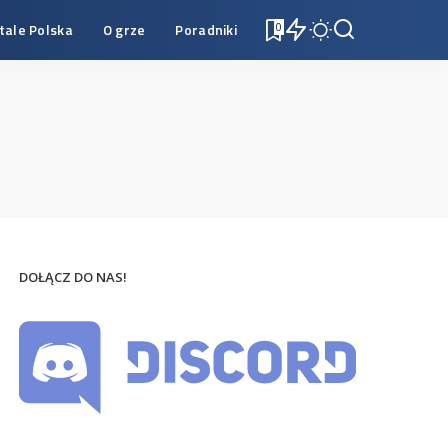
tale Polska
O grze
Poradniki
0
DOŁĄCZ DO NAS!