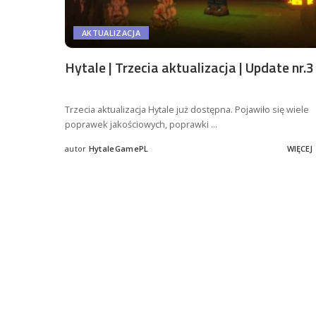
AKTUALIZACJA
Hytale | Trzecia aktualizacja | Update nr.3
Trzecia aktualizacja Hytale już dostępna. Pojawiło się wiele
poprawek jakościowych, poprawki
...
autor
HytaleGamePL
WIĘCEJ
Posted
by