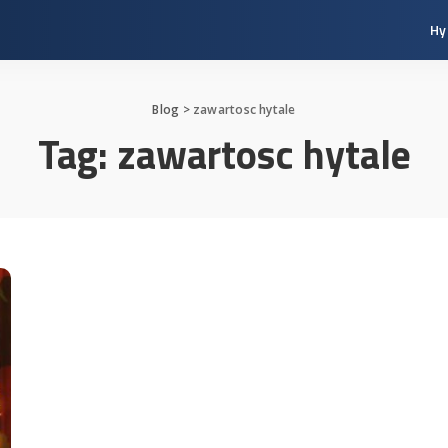
Hy
Blog
>
zawartosc hytale
Tag:
zawartosc hytale