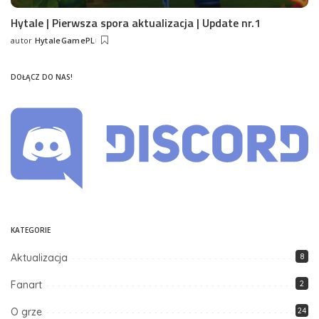
Hytale | Pierwsza spora aktualizacja | Update nr.1
autor
HytaleGamePL
Posted
by
DOŁĄCZ DO NAS!
KATEGORIE
Aktualizacja
8
Fanart
2
O grze
24