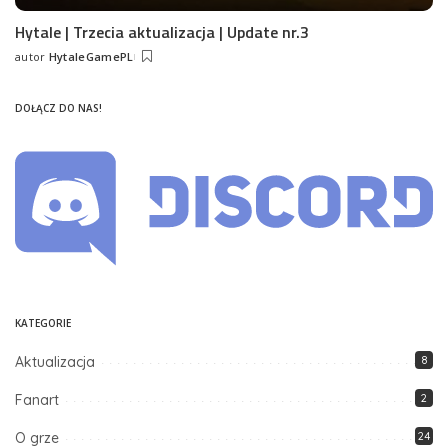
Hytale | Trzecia aktualizacja | Update nr.3
autor
HytaleGamePL
Posted
by
DOŁĄCZ DO NAS!
KATEGORIE
Aktualizacja
8
Fanart
2
O grze
24