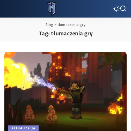
Blog
>
tłumaczenia gry
Tag:
tłumaczenia gry
AKTUALIZACJA