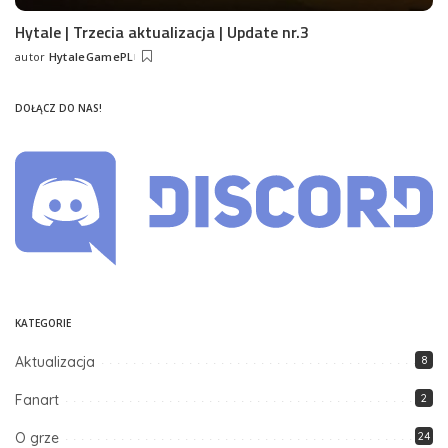
Hytale | Trzecia aktualizacja | Update nr.3
autor
HytaleGamePL
Posted
by
DOŁĄCZ DO NAS!
KATEGORIE
Aktualizacja
8
Fanart
2
O grze
24