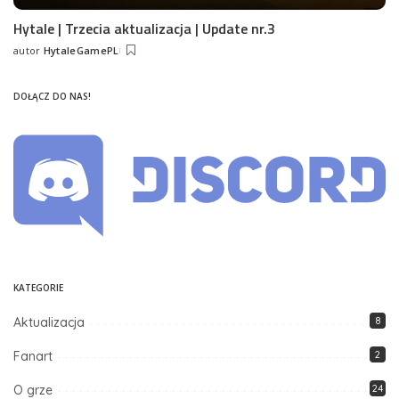
Hytale | Trzecia aktualizacja | Update nr.3
autor
HytaleGamePL
Posted
by
DOŁĄCZ DO NAS!
KATEGORIE
Aktualizacja
8
Fanart
2
O grze
24