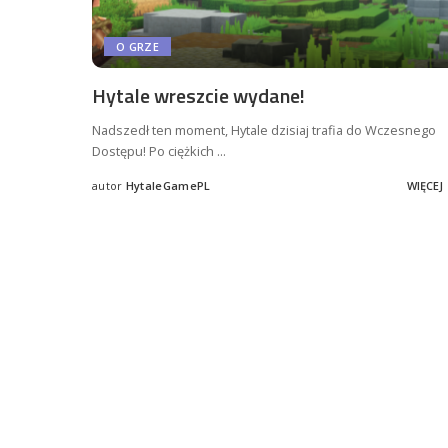
O GRZE
Hytale wreszcie wydane!
Nadszedł ten moment, Hytale dzisiaj trafia do Wczesnego
Dostępu! Po ciężkich
...
autor
HytaleGamePL
WIĘCEJ
Posted
by