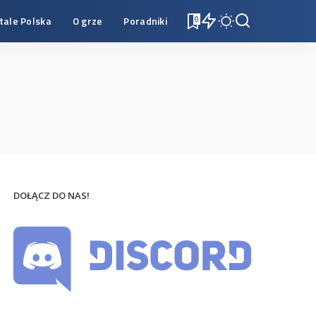
tale Polska
O grze
Poradniki
0
DOŁĄCZ DO NAS!