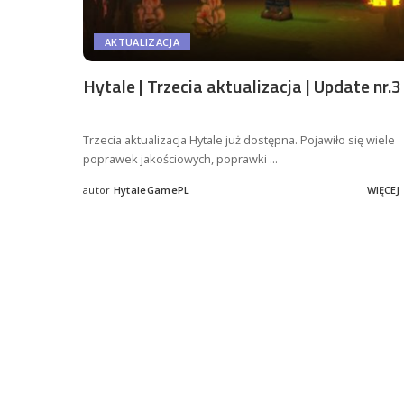
AKTUALIZACJA
Hytale | Trzecia aktualizacja | Update nr.3
Trzecia aktualizacja Hytale już dostępna. Pojawiło się wiele
poprawek jakościowych, poprawki
...
autor
HytaleGamePL
WIĘCEJ
Posted
by