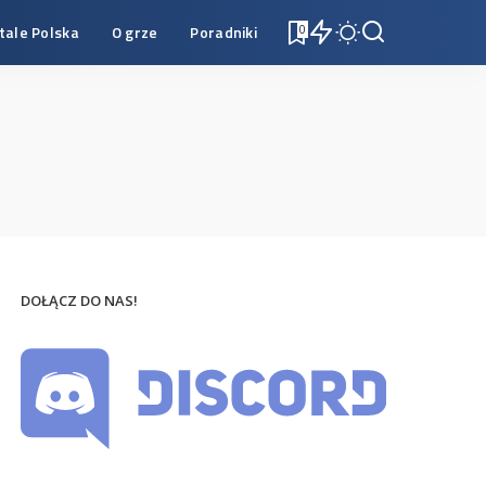
tale Polska
O grze
Poradniki
0
DOŁĄCZ DO NAS!